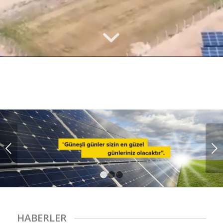
Sonraki
1
2
3
HABERLER