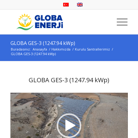
GLOBA GES-3 (1247.94 kWp)
Buradasınız:
Anasayfa
/
Hakkımızda
/
Kurulu Santrallerimiz
/
GLOBA GES-3 (1247.94 kWp)
GLOBA GES-3 (1247.94 kWp)