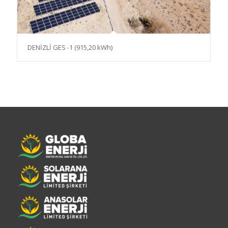
DENİZLİ GES -1 (915,20 kWh)