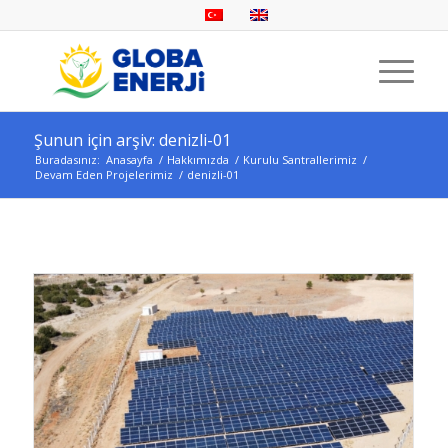
Şunun için arşiv: denizli-01
Buradasınız:
Anasayfa
/
Hakkımızda
/
Kurulu Santrallerimiz
/
Devam Eden Projelerimiz
/
denizli-01