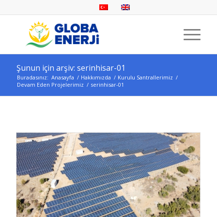
Şunun için arşiv: serinhisar-01
Buradasınız:
Anasayfa
/
Hakkımızda
/
Kurulu Santrallerimiz
/
Devam Eden Projelerimiz
/
serinhisar-01